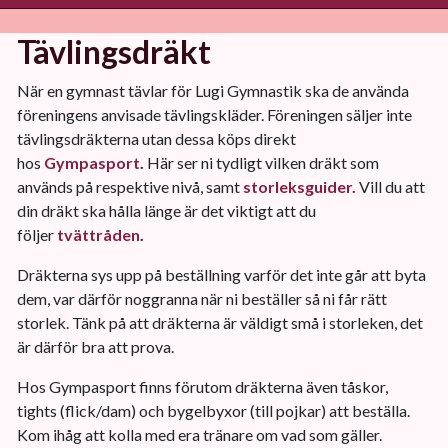
Tävlingsdräkt
När en gymnast tävlar för Lugi Gymnastik ska de använda
föreningens anvisade tävlingskläder. Föreningen säljer inte
tävlingsdräkterna utan dessa köps direkt
hos
Gympasport
.
Här ser ni tydligt vilken dräkt som
används på respektive nivå, samt
storleksguider.
Vill du att
din dräkt ska hålla länge är det viktigt att du
följer
tvättråden
.
Dräkterna sys upp på beställning varför det inte går att byta
dem, var därför noggranna när ni beställer så ni får rätt
storlek. Tänk på att dräkterna är väldigt små i storleken, det
är därför bra att prova.
Hos Gympasport finns förutom dräkterna även tåskor,
tights (flick/dam) och bygelbyxor (till pojkar) att beställa.
Kom ihåg att kolla med era tränare om vad som gäller.