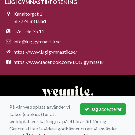
LUGI GYMNASTIKFÖRENING
Kanaltorget 1
SE-224 88 Lund
076-036 35 11
info@lugigymnastik.se
https://www.lugigymnastik.se/
https://www.facebook.com/LUGIgymnasik
På vår webbplats använder vi
Jag accepterar
kakor (cookies) för att
webbplatsen ska fungera på ett bra sätt för dig.
Genom att surfa vidare godkänner du att vi använder