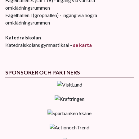
Fågelhallen A (sal 118) - ingång via vänstra
omklädningsrummen
Fågelhallen I (grophallen) - ingång via högra
omklädningsrummen
Katedralskolan
Katedralskolans gymnastiksal
-
se karta
SPONSORER OCH PARTNERS