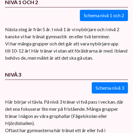
NIVÅ 1 OCH 2
Schema nivå 1 och 2
Nästa steg är från 5 år. I nivå 1 är vi nybörjare och i nivå 2
kanske vi har tränat gymnastik en eller två terminer.
Vi har många grupper och det går att vara nybörjare upp
till 10-12 år! Här tränar vi utan att föräldrarna är med. Ibland
behövs de, men målet är att det ska gå utan.
NIVÅ 3
Schema nivå 3
Här börjar vi tävla. På nivå 3 tränar vi två pass i veckan, där
det ena fokuserar lite mer på fristående. Många grupper
tränar i någon av våra grophallar (Fågelskolan eller
Hjördishallen).
Oftast har gymnasterna här tränat ett år eller två i