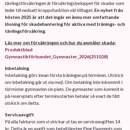
tävlingsförsäkringen är försäkringsbeloppet för skador som
leder till nedsatt kroppsfunktion väl tilltaget.
En nyhet från
hösten 2025 är att det ingår en ännu mer omfattande
lösning för skadehantering för aktiva med tränings- och
tävlingsförsäkring.
Läs mer om försäkringen och hur du anmäler skada:
Produktblad
Gymnastikförbundet_Gymnaster_2026(251028)
Inbetalning
Inbetalning görs innan första träningen på terminen. Utskick
om inbetalning går ut via mejl. Om betalning inte inkommit i
tid mister gymnasten sin plats. De gymnaster som kommit in
på reservplats efter terminsstarten betalar så snart de fått
utskick om detta.
Servicaavgift
På alla fakturor som vi skickar ut tas en serviceavgiften 14
kr. Detta är en avgift som betaltjänsten Ping Payments som