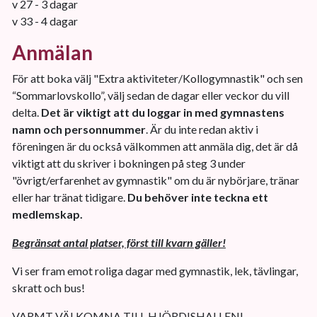
v 27 - 3 dagar
v 33 - 4 dagar
Anmälan
För att boka välj "Extra aktiviteter/Kollogymnastik" och sen
“Sommarlovskollo”, välj sedan de dagar eller veckor du vill
delta.
Det är viktigt att du loggar in med gymnastens
namn och personnummer
. Är du inte redan aktiv i
föreningen är du också välkommen att anmäla dig, det är då
viktigt att du skriver i bokningen på steg 3 under
"övrigt/erfarenhet av gymnastik" om du är nybörjare, tränar
eller har tränat tidigare.
Du behöver inte teckna ett
medlemskap.
Begränsat antal platser, först till kvarn gäller!
Vi ser fram emot roliga dagar med gymnastik, lek, tävlingar,
skratt och bus!
VARMT VÄLKOMNA TILL HJÖRDISHALLEN!