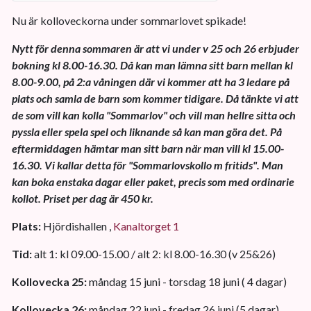
Nu är kolloveckorna under sommarlovet spikade!
Nytt för denna sommaren är att vi under v 25 och 26 erbjuder
bokning kl 8.00-16.30. Då kan man lämna sitt barn mellan kl
8.00-9.00, på 2:a våningen där vi kommer att ha 3 ledare på
plats och samla de barn som kommer tidigare. Då tänkte vi att
de som vill kan kolla "Sommarlov" och vill man hellre sitta och
pyssla eller spela spel och liknande så kan man göra det. På
eftermiddagen hämtar man sitt barn när man vill kl 15.00-
16.30. Vi kallar detta för "Sommarlovskollo m fritids". Man
kan boka enstaka dagar eller paket, precis som med ordinarie
kollot. Priset per dag är 450 kr.
Plats:
Hjördishallen ,
Kanaltorget 1
Tid:
alt 1: kl 09.00-15.00 / alt 2: kl 8.00-16.30 (v 25&26)
Kollovecka 25:
måndag 15 juni - torsdag 18 juni ( 4 dagar)
Kollovecka 26:
måndag 22 juni - fredag 26 juni (5 dagar)