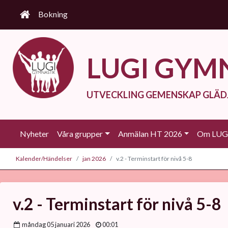
Bokning
LUGI GYM
UTVECKLING GEMENSKAP GLÄD
Nyheter
Våra grupper
Anmälan HT 2026
Om LUGI
Kalender/Händelser
jan 2026
v.2 - Terminstart för nivå 5-8
v.2 - Terminstart för nivå 5-8
måndag 05 januari 2026
00:01