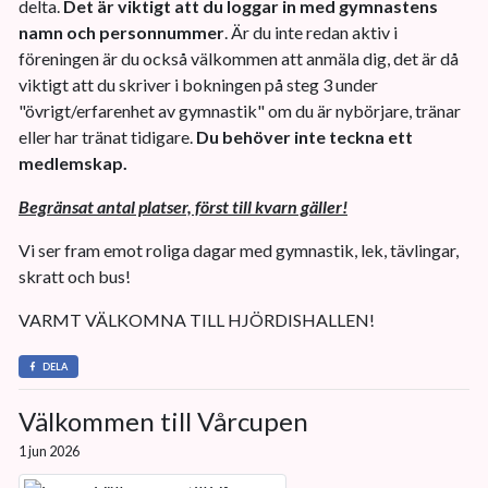
delta.
Det är viktigt att du loggar in med gymnastens
namn och personnummer
. Är du inte redan aktiv i
föreningen är du också välkommen att anmäla dig, det är då
viktigt att du skriver i bokningen på steg 3 under
"övrigt/erfarenhet av gymnastik" om du är nybörjare, tränar
eller har tränat tidigare.
Du behöver inte teckna ett
medlemskap.
Begränsat antal platser, först till kvarn gäller!
Vi ser fram emot roliga dagar med gymnastik, lek, tävlingar,
skratt och bus!
VARMT VÄLKOMNA TILL HJÖRDISHALLEN!
DELA
Välkommen till Vårcupen
1 jun 2026