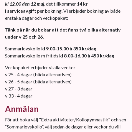
kl 12.00 den 12 maj
.
det tillkommer
14 kr
i serviceavgift
per bokning. Vi erbjuder bokning av både
enstaka dagar och veckopaket;
Tänk på när du bokar att det finns två olika alternativ
under v 25 och 26.
Sommarlovskollo
kl 9.00-15.00 à 350 kr/dag
Sommarlovskollo m fritids
kl 8.00-16.30 à 450 kr/dag
Veckopaket erbjuder vi alla veckor:
v 25 - 4 dagar (båda alternativen)
v 26 - 5 dagar (båda alternativen)
v 27 - 3 dagar
v 33 - 4 dagar
Anmälan
För att boka välj "Extra aktiviteter/Kollogymnastik" och sen
“Sommarlovskollo”, välj sedan de dagar eller veckor du vill