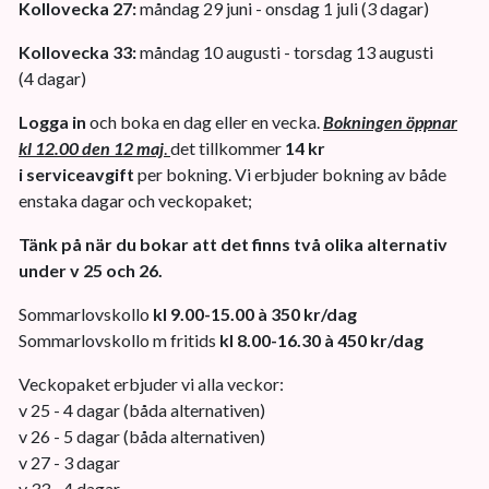
Kollovecka 27:
måndag 29 juni - onsdag 1 juli (3 dagar)
Kollovecka 33:
måndag 10 augusti - torsdag 13 augusti
(4 dagar)
Logga in
och boka en dag eller en vecka.
Bokningen öppnar
kl 12.00 den 12 maj
.
det tillkommer
14 kr
i serviceavgift
per bokning. Vi erbjuder bokning av både
enstaka dagar och veckopaket;
Tänk på när du bokar att det finns två olika alternativ
under v 25 och 26.
Sommarlovskollo
kl 9.00-15.00 à 350 kr/dag
Sommarlovskollo m fritids
kl 8.00-16.30 à 450 kr/dag
Veckopaket erbjuder vi alla veckor:
v 25 - 4 dagar (båda alternativen)
v 26 - 5 dagar (båda alternativen)
v 27 - 3 dagar
v 33 - 4 dagar