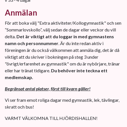
Anmälan
För att boka välj "Extra aktiviteter/Kollogymnastik" och sen
“Sommarlovskollo”, välj sedan de dagar eller veckor du vill
delta.
Det är viktigt att du loggar in med gymnastens
namn och personnummer
. Är du inte redan aktiv i
föreningen är du också välkommen att anmäla dig, det är då
viktigt att du skriver i bokningen på steg 3 under
"övrigt/erfarenhet av gymnastik" om du är nybörjare, tränar
eller har tränat tidigare.
Du behöver inte teckna ett
medlemskap.
Begränsat antal platser, först till kvarn gäller!
Vi ser fram emot roliga dagar med gymnastik, lek, tävlingar,
skratt och bus!
VARMT VÄLKOMNA TILL HJÖRDISHALLEN!