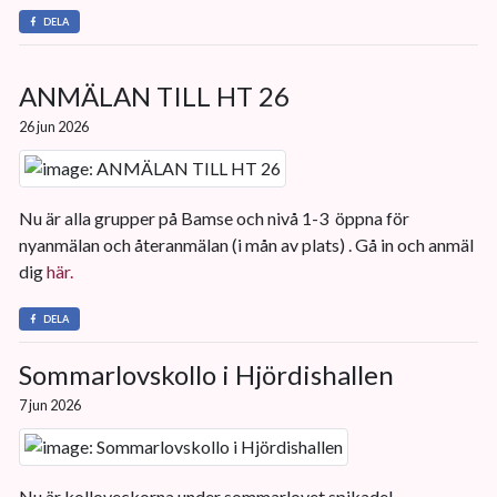
DELA
ANMÄLAN TILL HT 26
26 jun 2026
Nu är alla grupper på Bamse och nivå 1-3 öppna för
nyanmälan och återanmälan (i mån av plats) . Gå in och anmäl
dig
här.
DELA
Sommarlovskollo i Hjördishallen
7 jun 2026
Nu är kolloveckorna under sommarlovet spikade!