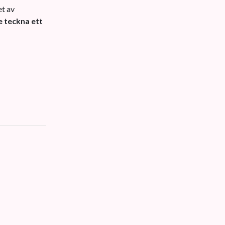
et av
e teckna ett