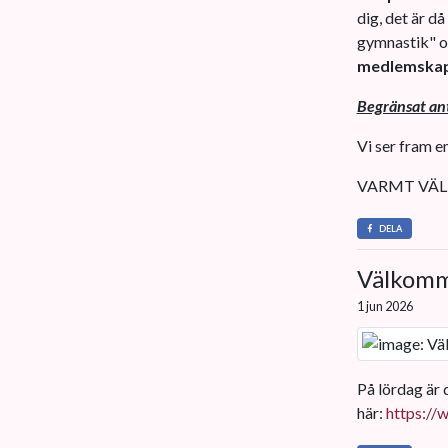
dig, det är då
gymnastik" om
medlemska
Begränsat anta
Vi ser fram e
VARMT VÄL
DELA
Välkomm
1 jun 2026
På lördag är d
här:
https://