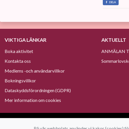
DELA
VIKTIGA LÄNKAR
AKTUELLT
Boka aktivitet
ANMÄLAN TI
Kontakta oss
Sommarlovskol
Medlems -och användarvillkor
Bokningsvillkor
Dataskyddsförordningen (GDPR)
Mer information om cookies
På vår webbplats använder vi kakor (cookies) för