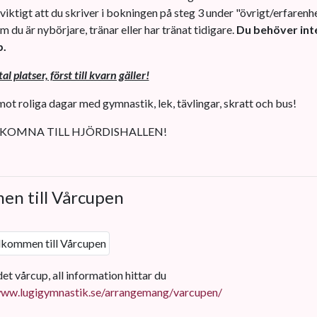
 viktigt att du skriver i bokningen på steg 3 under "övrigt/erfarenh
 du är nybörjare, tränar eller har tränat tidigare.
Du behöver int
p.
l platser, först till kvarn gäller!
mot roliga dagar med gymnastik, lek, tävlingar, skratt och bus!
KOMNA TILL HJÖRDISHALLEN!
en till Vårcupen
et vårcup, all information hittar du
www.lugigymnastik.se/arrangemang/varcupen/