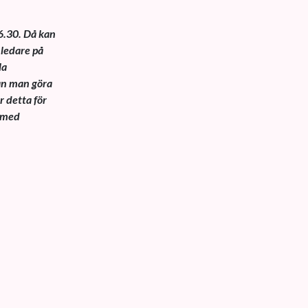
6.30. Då kan
 ledare på
la
kan man göra
r detta för
m med