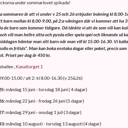
eckorna under sommarlovet spikade!
a sommaren är att vi under v 25 och 26 erbjuder bokning kl 8.00-1
t barn mellan kl 8.00-9.00, på 2:a våningen där vi kommer att ha 3
la de barn som kommer tidigare. Då tänkte vi att de som vill kan kol
ch vill man hellre sitta och pyssla eller spela spel och liknande så 
middagen hämtar man sitt barn när man vill kl 15.00-16.30. Vi kalla
llo m fritids". Man kan boka enstaka dagar eller paket, precis so
ot. Priset per dag är 450 kr.
hallen ,
Kanaltorget 1
 09.00-15.00 / alt 2: kl 8.00-16.30 (v 25&26)
25:
måndag 15 juni - torsdag 18 juni ( 4 dagar)
26:
måndag 22 juni - fredag 26 juni (5 dagar)
27:
måndag 29 juni - onsdag 1 juli (3 dagar)
33:
måndag 10 augusti - torsdag 13 augusti (4 dagar)