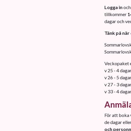
Logga in
och 
tillkommer
1
dagar och ve
Tänk på när 
Sommarlovsk
Sommarlovsko
Veckopaket er
v 25 - 4 daga
v 26 - 5 daga
v 27 - 3 daga
v 33 - 4 daga
Anmäl
För att boka 
de dagar eller
och person