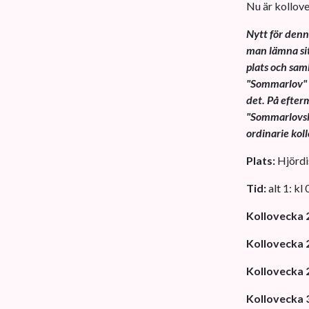
Nu är kollov
Nytt för denn
man lämna sit
plats och sam
"Sommarlov" o
det. På efter
"Sommarlovsko
ordinarie koll
Plats:
Hjördis
Tid:
alt 1: kl
Kollovecka 
Kollovecka 
Kollovecka 
Kollovecka 