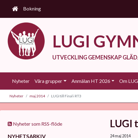
Bokning
LUGI GYM
UTVECKLING GEMENSKAP GLÄD
Nyheter
Våra grupper
Anmälan HT 2026
Om LUGI
Nyheter
maj 2014
LUGI till Final i RT3
LUGI ti
Nyheter som RSS-flöde
NYHETSARKIV
24 maj 2014