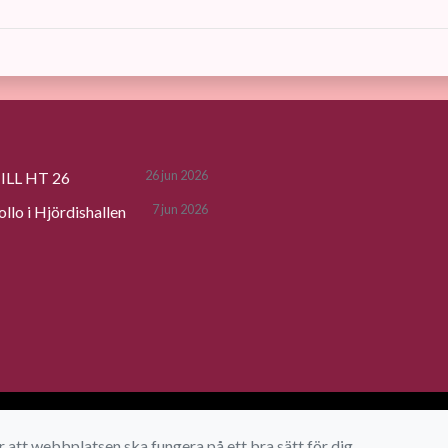
26 jun 2026
LL HT 26
7 jun 2026
lo i Hjördishallen
 att webbplatsen ska fungera på ett bra sätt för dig.