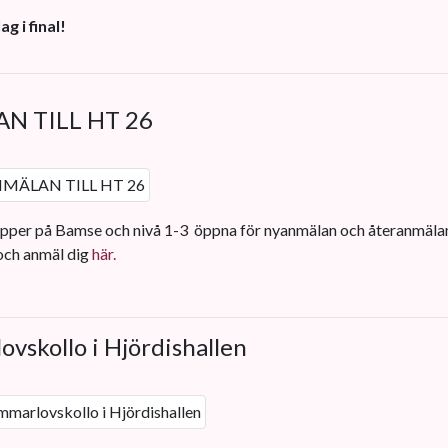
g i final!
N TILL HT 26
rupper på Bamse och nivå 1-3 öppna för nyanmälan och återanmälan
 och anmäl dig
här.
vskollo i Hjördishallen