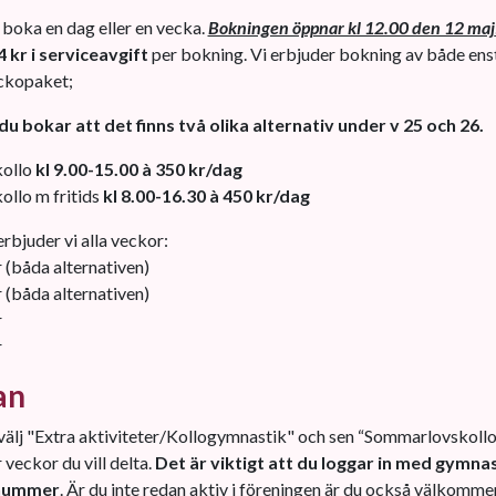
boka en dag eller en vecka.
Bokningen öppnar kl 12.00 den 12 maj
4 kr i serviceavgift
per bokning. Vi erbjuder bokning av både ens
ckopaket;
du bokar att det finns två olika alternativ under v 25 och 26.
ollo
kl 9.00-15.00 à 350 kr/dag
llo m fritids
kl 8.00-16.30 à 450 kr/dag
bjuder vi alla veckor:
r (båda alternativen)
r (båda alternativen)
r
r
an
välj "Extra aktiviteter/Kollogymnastik" och sen “Sommarlovskollo”
 veckor du vill delta.
Det är viktigt att du loggar in med gymn
nummer
. Är du inte redan aktiv i föreningen är du också välkomme