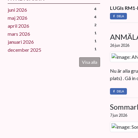
LUGIs RM1-la
4
juni 2026
4
DELA
maj 2026
2
april 2026
1
mars 2026
ANMÄLA
1
januari 2026
26 jun 2026
1
december 2025
Visa alla
Nu är alla g
plats) . Gå in
DELA
Sommarlo
7 jun 2026