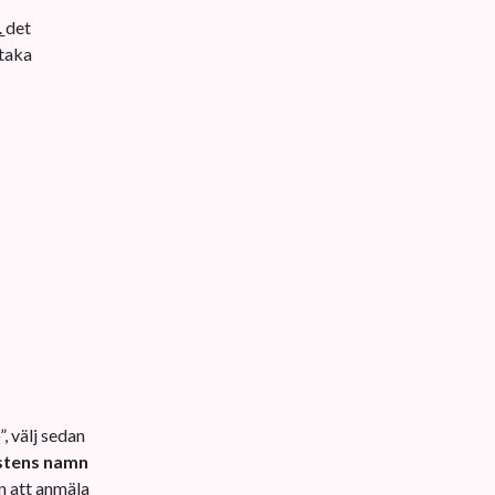
.
det
taka
, välj sedan
astens namn
n att anmäla