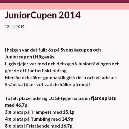
JuniorCupen 2014
12 maj 2014
I helgen var det fullt ös på
Svenskacupen och
Juniorcupen i Höganäs
.
Lugis tjejer var med och deltog på Juniortävlingen och
gjorde ett fantastiskt bidrag.
Med fin och säker gymnastik gick de in och visade att
Skånska töser vet vad de håller på med!
Totalt placerade sig LUGI-tjejerna på en
fjärdeplats
med 46,7p
.
3:e
plats på Trampett med
15.1p
4:e
plats på Tumbling med
14,9p
8:e
plats i Fristående med
16,7p