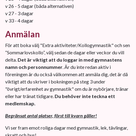
v 26 - 5 dagar (båda alternativen)
v 27 - 3 dagar
v 33 - 4 dagar
Anmälan
För att boka välj "Extra aktiviteter/Kollogymnastik" och sen
“Sommarlovskollo”, välj sedan de dagar eller veckor du vill
delta.
Det är viktigt att du loggar in med gymnastens
namn och personnummer
. Är du inte redan aktiv i
föreningen är du också välkommen att anmäla dig, det är då
viktigt att du skriver i bokningen på steg 3 under
"övrigt/erfarenhet av gymnastik" om du är nybörjare, tränar
eller har tränat tidigare.
Du behöver inte teckna ett
medlemskap.
Begränsat antal platser, först till kvarn gäller!
Vi ser fram emot roliga dagar med gymnastik, lek, tävlingar,
skratt och bus!