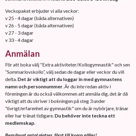
Veckopaket erbjuder vi alla veckor:
v 25 - 4 dagar (båda alternativen)
v 26 - 5 dagar (båda alternativen)
v 27 - 3 dagar
v 33 - 4 dagar
Anmälan
För att boka välj "Extra aktiviteter/Kollogymnastik" och sen
“Sommarlovskollo”, välj sedan de dagar eller veckor du vill
delta.
Det är viktigt att du loggar in med gymnastens
namn och personnummer
. Är du inte redan aktiv i
föreningen är du också välkommen att anmäla dig, det är då
viktigt att du skriver i bokningen på steg 3 under
"övrigt/erfarenhet av gymnastik" om du är nybörjare, tränar
eller har tränat tidigare.
Du behöver inte teckna ett
medlemskap.
Begränsat antal platser, först till kvarn gäller!