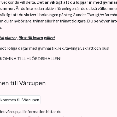
 veckor du vill delta.
Det är viktigt att du loggar in med gymn
nummer
. Är du inte redan aktiv i föreningen är du också välkomme
 viktigt att du skriver i bokningen på steg 3 under "övrigt/erfarenh
 du är nybörjare, tränar eller har tränat tidigare.
Du behöver int
p.
l platser, först till kvarn gäller!
mot roliga dagar med gymnastik, lek, tävlingar, skratt och bus!
KOMNA TILL HJÖRDISHALLEN!
en till Vårcupen
et vårcup, all information hittar du