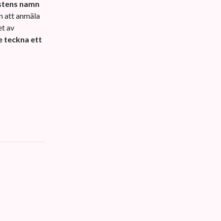
astens namn
n att anmäla
et av
e teckna ett