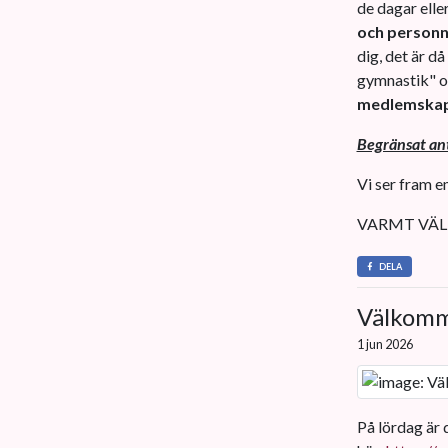
de dagar eller
och person
dig, det är då
gymnastik" om
medlemska
Begränsat anta
Vi ser fram e
VARMT VÄL
DELA
Välkomm
1 jun 2026
På lördag är d