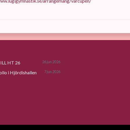
www.lugigymnastik.se/arrangemang/varcupen/
26 jun 2026
LL HT 26
7 jun 2026
lo i Hjördishallen