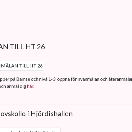
N TILL HT 26
rupper på Bamse och nivå 1-3 öppna för nyanmälan och återanmälan
 och anmäl dig
här.
vskollo i Hjördishallen