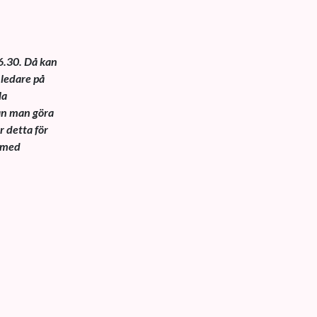
6.30. Då kan
 ledare på
la
kan man göra
r detta för
m med