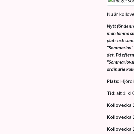
Nu är kollov
Nytt för denn
man lämna sit
plats och sam
"Sommarlov" o
det. På efter
"Sommarlovsko
ordinarie koll
Plats:
Hjördis
Tid:
alt 1: kl
Kollovecka 
Kollovecka 
Kollovecka 