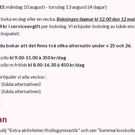
33:
måndag 10 augusti - torsdag 13 augusti (4 dagar)
boka en dag eller en vecka.
Bokningen öppnar kl 12.00 den 12 maj
4 kr i serviceavgift
per bokning. Vi erbjuder bokning av både ens
ckopaket;
du bokar att det finns två olika alternativ under v 25 och 26.
ollo
kl 9.00-15.00 à 350 kr/dag
llo m fritids
kl 8.00-16.30 à 450 kr/dag
bjuder vi alla veckor:
r (båda alternativen)
r (båda alternativen)
r
r
an
välj "Extra aktiviteter/Kollogymnastik" och sen “Sommarlovskollo”