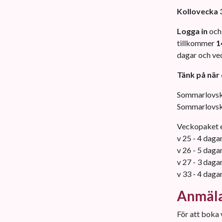
Kollovecka 
Logga in
och 
tillkommer
1
dagar och ve
Tänk på när 
Sommarlovsk
Sommarlovsko
Veckopaket er
v 25 - 4 daga
v 26 - 5 daga
v 27 - 3 daga
v 33 - 4 daga
Anmäl
För att boka 