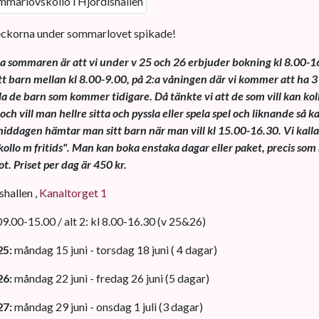
eckorna under sommarlovet spikade!
a sommaren är att vi under v 25 och 26 erbjuder bokning kl 8.00-1
t barn mellan kl 8.00-9.00, på 2:a våningen där vi kommer att ha 3
la de barn som kommer tidigare. Då tänkte vi att de som vill kan kol
ch vill man hellre sitta och pyssla eller spela spel och liknande så 
middagen hämtar man sitt barn när man vill kl 15.00-16.30. Vi kalla
llo m fritids". Man kan boka enstaka dagar eller paket, precis so
ot. Priset per dag är 450 kr.
hallen ,
Kanaltorget 1
 09.00-15.00 / alt 2: kl 8.00-16.30 (v 25&26)
25:
måndag 15 juni - torsdag 18 juni ( 4 dagar)
26:
måndag 22 juni - fredag 26 juni (5 dagar)
27:
måndag 29 juni - onsdag 1 juli (3 dagar)