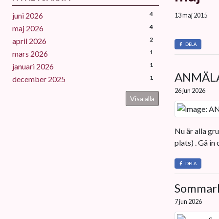
4
juni 2026
13 maj 2015
4
maj 2026
2
april 2026
DELA
1
mars 2026
1
januari 2026
ANMÄLA
1
december 2025
26 jun 2026
Visa alla
Nu är alla g
plats) . Gå in
DELA
Sommarlo
7 jun 2026