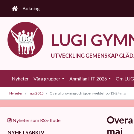
Bokning
LUGI GYM
UTVECKLING GEMENSKAP GLÄD
Nyheter
Våra grupper
Anmälan HT 2026
Om LUGI
Nyheter
maj 2015
Overallprovning och öppen webbshop 13-24 maj
Overa
Nyheter som RSS-flöde
maj
NYHETSARKIV