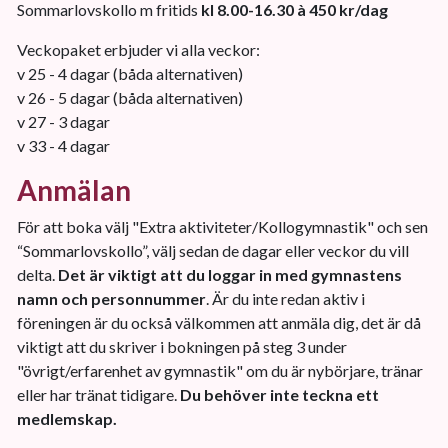
Sommarlovskollo m fritids
kl 8.00-16.30 à 450 kr/dag
Veckopaket erbjuder vi alla veckor:
v 25 - 4 dagar (båda alternativen)
v 26 - 5 dagar (båda alternativen)
v 27 - 3 dagar
v 33 - 4 dagar
Anmälan
För att boka välj "Extra aktiviteter/Kollogymnastik" och sen
“Sommarlovskollo”, välj sedan de dagar eller veckor du vill
delta.
Det är viktigt att du loggar in med gymnastens
namn och personnummer
. Är du inte redan aktiv i
föreningen är du också välkommen att anmäla dig, det är då
viktigt att du skriver i bokningen på steg 3 under
"övrigt/erfarenhet av gymnastik" om du är nybörjare, tränar
eller har tränat tidigare.
Du behöver inte teckna ett
medlemskap.