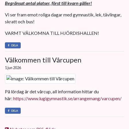
Begränsat antal platser, först till kvarn gäller!
Vi ser fram emot roliga dagar med gymnastik, lek, tävlingar,
skratt och bus!
VARMT VÄLKOMNA TILL HJÖRDISHALLEN!
DELA
Välkommen till Vårcupen
1 jun 2026
På lördag är det vårcup, all information hittar du
här:
https://www.lugigymnastik.se/arrangemang/varcupen/
DELA